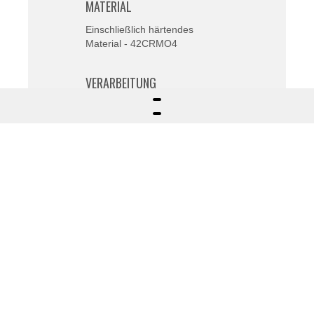
MATERIAL
Einschließlich härtendes
Material - 42CRMO4
VERARBEITUNG
Spezielle Schrauben
ANWENDUNGSBEREICH
Spezialmaschinen
ANDERE
Projekt geprüft und modifiziert
mit Verbesserungen in
Absprache mit dem Kunden