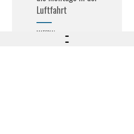
Luftfahrt
MATERIAL
Aluminium
VERARBEITUNG
Fräsmaschine
ANWENDUNGSBEREICH
Spezialmaschinen