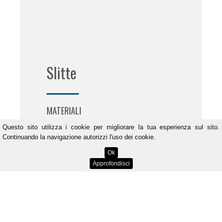
Slitte
MATERIALI
Acciaio - Hardox 400
Questo sito
utilizza i cookie per migliorare la tua esperienza sul sito.
Continuando la navigazione autorizzi l'uso dei cookie.
AMBITO DI APPLICAZIONE
Ok
Approfondisci
Campo agricolo